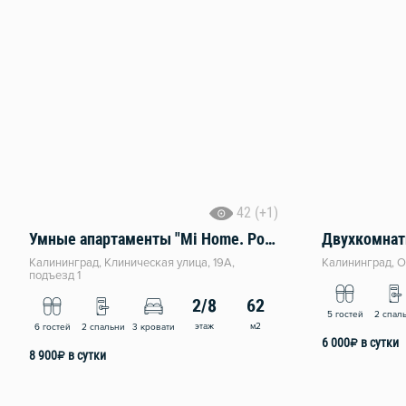
42 (+1)
Умные апартаменты "Mi Home. Росгартен"
Калининград, Клиническая улица, 19А,
Калининград, О
подъезд 1
2/8
62
5 гостей
2 спал
этаж
м2
6 гостей
2 спальни
3 кровати
6 000
₽
в сутки
8 900
₽
в сутки