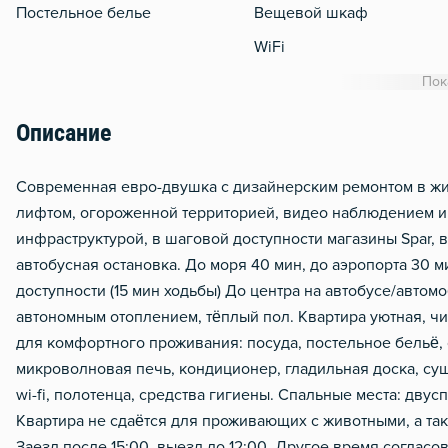
Постельное белье
Вещевой шкаф
WiFi
Кондиционер
Пок
Утюг
Описание
Гладильная доска
Сушилка для белья
Современная евро-двушка с дизайнерским ремонтом в жи
лифтом, огороженной территорией, видео наблюдением и 
Отопление
инфраструктурой, в шаговой доступности магазины Spar, 
Балкон
автобусная остановка. До моря 40 мин, до аэропорта 30 м
Чистящие средства
доступности (15 мин ходьбы) До центра на автобусе/автомоб
автономным отоплением, тёплый пол. Квартира уютная, чис
Металлическая дверь
для комфортного проживания: посуда, постельное бельё, 
микроволновая печь, кондиционер, гладильная доска, суш
wi-fi, полотенца, средства гигиены. Спальные места: дву
Квартира не сдаётся для проживающих с животными, а та
Заезд после 15:00, выезд до 12:00. Другое время соглас