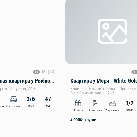
69 (+0)
Двуxкoмнатная квартира у Рыбной деревни • Тихий центр Калининграда
Квартира у Моря - White Gol
реховая улица, 7/19
Калининградская область, Пионерск
Октябрьская улица, 2к2
3/6
47
1/7
этаж
м2
ьни
3 кровати
этаж
3 гостя
1 спальня
2 кровати
4 900
₽
в сутки