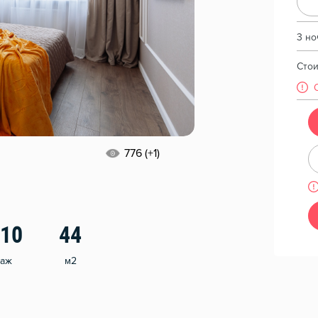
3 но
Сто
776 (+1)
/10
44
таж
м2