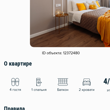
ID объекта: 12372480
О квартире
4
4 гостя
1 спальня
Балкон
2 кровати
э
Правила