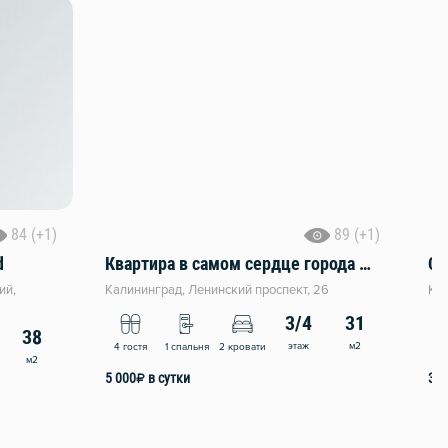
84 (+1)
89 (+1)
d
Квартира в самом сердце города Калининград
ий,
Калининград, Ленинский проспект, 26
Кал
3/4
31
38
этаж
м2
4 гостя
1 спальня
2 кровати
6 
м2
5 000
₽
в сутки
3 5