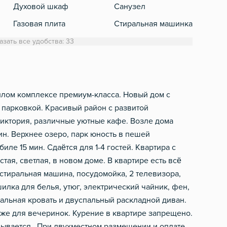
Духовой шкаф
Санузел
Кабе
Газовая плита
Стиральная машинка
Холодильник
Полотенца
азать все удобства: 33
Обеденный стол
Туалетная бумага
Микроволновка
Фен
Электрический чайник
Шампунь, мыло
лом комплексе премиум-класса. Новый дом с
парковкой. Красивый район с развитой
Посуда
виктория, различные уютные кафе. Возле дома
Столовые приборы
ин. Верхнее озеро, парк юность в пешей
Фильтр для воды
иле 15 мин. Сдаётся для 1-4 гостей. Квартира с
тая, светлая, в новoм дoмe. В квартире есть всё
Барная стойка
стиральная машина, посудомойка, 2 телевизора,
илка для белья, утюг, электрический чайник, фен,
спальная кровать и двуспальный раскладной диван.
кже для вечеринок. Курение в квартире запрещено.
овывается . При двухместном размещении и оплате