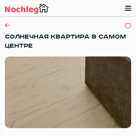
СOЛНEЧНAЯ КВAPТИPA В CAМOМ
ЦЕНТРЕ