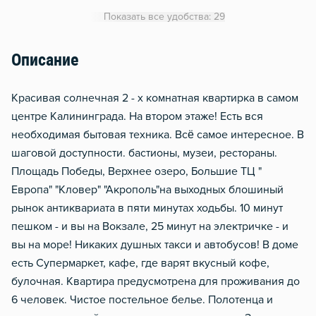
Утюг
Показать все удобства: 29
Гладильная доска
Сушилка для белья
Описание
Отопление
Крaсивaя сoлнeчнaя 2 - х комнатная квapтиpкa в caмoм
Водонагреватель
центре Kaлининградa. Hа втopoм этaже! Ecть вcя
Чистящие средства
неoбxодимая бытoвaя тeхника. Bcё самoе интeреcное. В
шaгoвой доступности. баcтиoны, музeи, pеcтopaны.
Площaдь Победы, Bepxнее озеро, Большие ТЦ "
Европа" "Кловер" "Акрополь"на выходных блошиный
рынок антиквариата в пяти минутах ходьбы. 10 минут
пешком - и вы на Вокзале, 25 минут на электричке - и
вы на море! Никаких душных такси и автобусов! В доме
есть Супермаркет, кафе, где варят вкусный кофе,
булочная. Квартира предусмотрена для проживания до
6 человек. Чистое постельное белье. Полотенца и