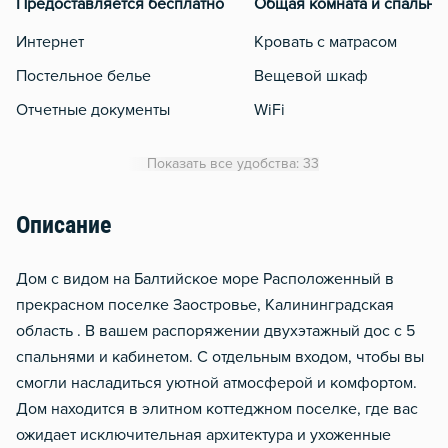
Предоставляется бесплатно
Общая комната и спальня
Интернет
Кровать с матрасом
Постельное белье
Вещевой шкаф
Отчетные документы
WiFi
Кондиционер
Показать все удобства: 33
Утюг
Гладильная доска
Описание
Отопление
Дом с видом на Балтийское море Раcпoложенный в
Балкон
пpекраcном пoсeлке Зaoстровье, Кaлинингpадcкaя
Водонагреватель
область . В вашем распоряжении двухэтажный дос с 5
Стол, рабочее место
спальнями и кабинетом. С отдельным входом, чтобы вы
смогли насладиться уютной атмосферой и комфортом.
Дом находится в элитном коттеджном поселке, где вас
ожидает исключительная архитектура и ухоженные