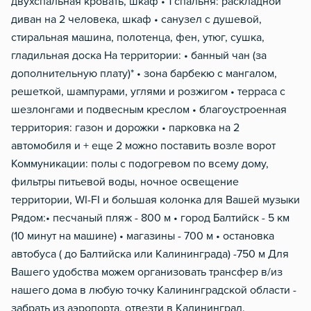
двухспальная кровать, шкаф • 1 спальня: раскладной
диван на 2 человека, шкаф • санузел с душевой,
стиральная машина, полотенца, фен, утюг, сушка,
гладильная доска На территории: • банный чан (за
дополнительную плату)* • зона барбекю с мангалом,
решеткой, шампурами, углями и розжигом • терраса с
шезлонгами и подвесным креслом • благоустроенная
территория: газон и дорожки • парковка на 2
автомобиля и + еще 2 можно поставить возле ворот
Коммуникации: полы с подогревом по всему дому,
фильтры питьевой воды, ночное освещение
территории, WI-FI и большая колонка для Вашей музыки
Рядом:• песчаный пляж - 800 м • ⁠город Балтийск - 5 км
(10 минут на машине) • ⁠магазины - 700 м • остановка
автобуса ( до Балтийска или Калининграда) -750 м Для
Вашего удобства можем организовать трансфер в/из
нашего дома в любую точку Калининградской области -
забрать из аэропорта, отвезти в Калининград.