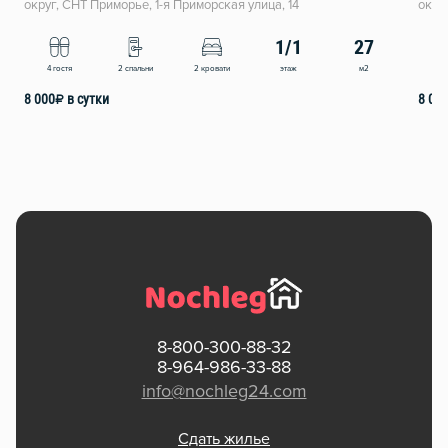
округ, СНТ Приморье, 1-я Приморская улица, 14
окру
1/1
27
этаж
м2
4 гостя
2 спальни
2 кровати
4
8 000
₽
в сутки
8 00
8-800-300-88-32
8-964-986-33-88
info@nochleg24.com
Сдать жилье