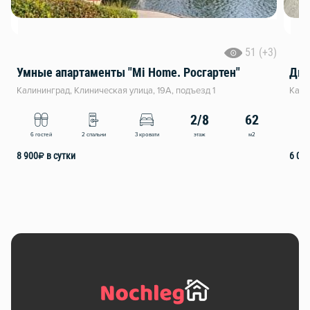
51 (+3)
Умные апартаменты "Mi Home. Росгартен"
Калининград, Клиническая улица, 19А, подъезд 1
Кали
2/8
62
этаж
м2
6 гостей
2 спальни
3 кровати
5 
8 900
₽
в сутки
6 00