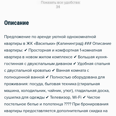
Показать все удобства:
Гладильная доска
34
Сушилка для белья
Описание
Отопление
Балкон
Предложение по аренде уютной однокомнатной
Стол, рабочее место
квартиры в ЖК «Васильки» (Калининград) ### Описание
квартиры: ✔ Просторная и комфортная 1-комнатная
Домофон
квартира в новом жилом комплексе ✔ Большая кухня-
Тапочки
гостинная с двухспальным диваном ✔ Удобная спальня
Чистящие средства
с двуспальной кроватью ✔ Ванная комната с
Металлическая дверь
полноценной ванной ✔ Полностью оборудована для
проживания: посуда, бытовая техника (стиральная
Газовый водонагреватель
машина, холодильник, чайник, утюг), гладильная доска,
сушилка для одежды ✔ Телевизор, Wi-Fi ✔ Чистое
постельное белье и полотенца ???? При бронирования
квартиры предоставляется дополнительная скидка на